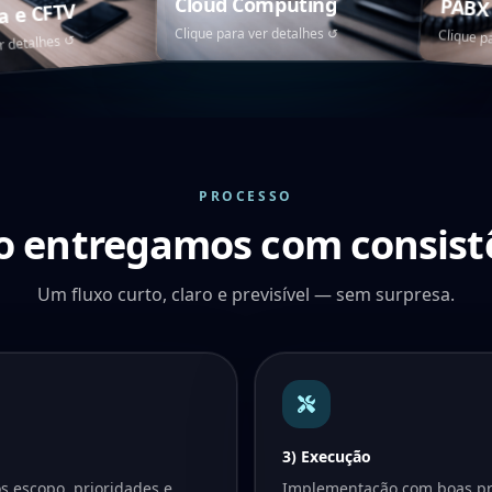
Cloud Computing
PABX 
a e CFTV
Clique para ver detalhes
↺
Clique p
↺
er detalhes
PROCESSO
 entregamos com consist
Um fluxo curto, claro e previsível — sem surpresa.
3) Execução
s escopo, prioridades e
Implementação com boas pr