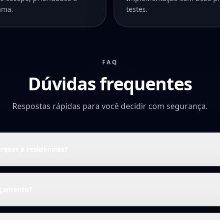
ama.
testes.
FAQ
Dúvidas frequentes
Respostas rápidas para você decidir com segurança.
esas e residências?
rçamento?