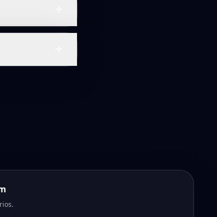
em
ios.