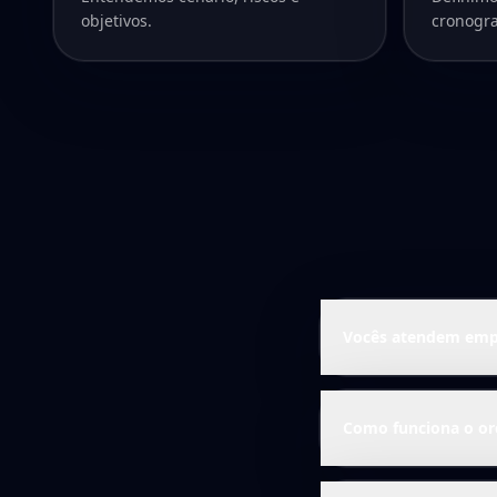
objetivos.
cronogr
Vocês atendem empr
Como funciona o o