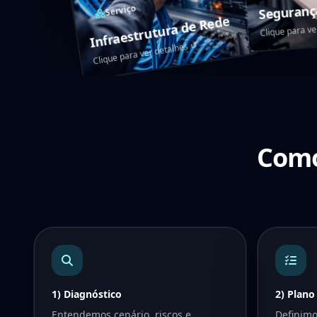
Saiba mais
Seguranç
Serviço
Infraestrutura de Rede
Clique para v
↺
Clique para ver detalhes
Como
1) Diagnóstico
2) Plano
Entendemos cenário, riscos e
Definimo